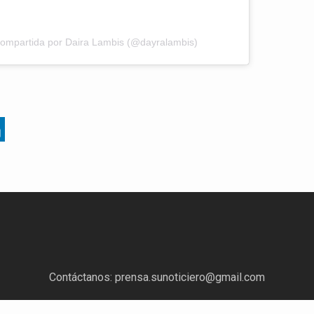
compartida por Daira Lambis (@dayralambis)
Contáctanos:
prensa.sunoticiero@gmail.com
¿Quieres anunciar con nosotros?