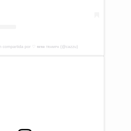
 compartida por ♡ 𝖓𝖊𝖓𝖆 ᴛʀᴀᴍᴘᴀ (@cazzu)