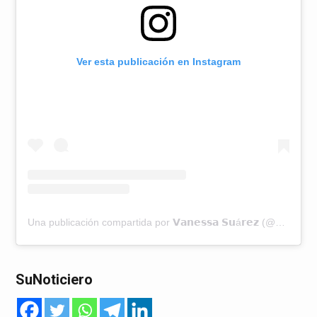
Ver esta publicación en Instagram
Una publicación compartida por 𝗩𝗮𝗻𝗲𝘀𝘀𝗮 𝗦𝘂á𝗿𝗲𝘇 (@vanessasuarez6)
SuNoticiero