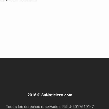
2016 © SuNoticiero.com
Todos los derechos reservados. Rif: J-40176191-7