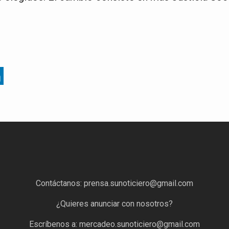
Contáctanos:
prensa.sunoticiero@gmail.com
¿Quieres anunciar con nosotros?
Escríbenos a:
mercadeo.sunoticiero@gmail.com