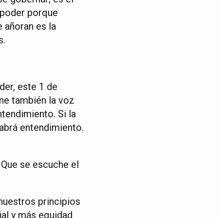
l poder porque
 añoran es la
s.
der, este 1 de
ene también la voz
tendimiento. Si la
habrá entendimiento.
 Que se escuche el
uestros principios
ial y más equidad