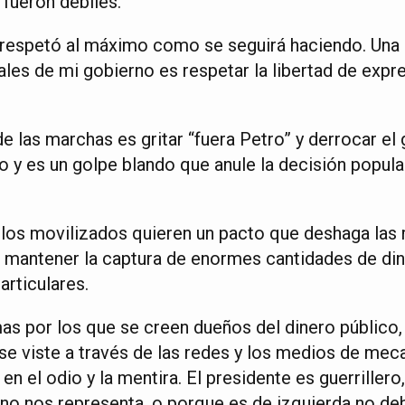
 fueron débiles.
 respetó al máximo como se seguirá haciendo. Una 
ales de mi gobierno es respetar la libertad de expr
 de las marchas es gritar “fuera Petro” y derrocar e
o y es un golpe blando que anule la decisión popula
los movilizados quieren un pacto que deshaga las 
a mantener la captura de enormes cantidades de di
rticulares.
as por los que se creen dueños del dinero público,
se viste a través de las redes y los medios de me
n el odio y la mentira. El presidente es guerrillero,
no nos representa, o porque es de izquierda no deb