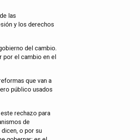
de las
esión y los derechos
l gobierno del cambio.
r por el cambio en el
reformas que van a
nero público usados
 este rechazo para
canismos de
 dicen, o por su
e gobernar; es el