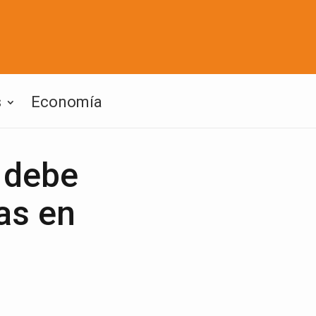
s
Economía
 debe
tas en