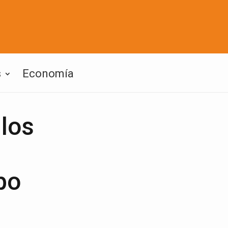
s
Economía
los
bo