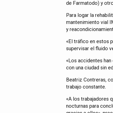
de Farmatodo) y otros
Para logar la rehabil
mantenimiento vial I
y reacondicionamient
«El tráfico en estos
supervisar el fluido 
«Los accidentes han 
con una ciudad sin edu
Beatriz Contreras, c
trabajo constante.
«A los trabajadores 
nocturnas para conclu
gracias a ellos», pre