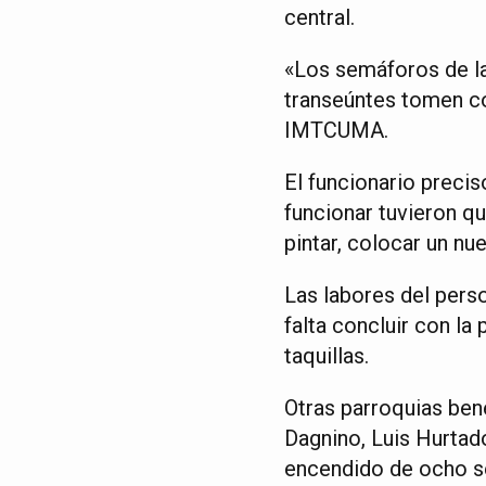
central.
«Los semáforos de la
transeúntes tomen co
IMTCUMA.
El funcionario preci
funcionar tuvieron q
pintar, colocar un nu
Las labores del perso
falta concluir con la
taquillas.
Otras parroquias ben
Dagnino, Luis Hurtad
encendido de ocho se