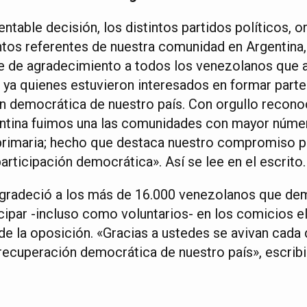
ntable decisión, los distintos partidos políticos, o
tintos referentes de nuestra comunidad en Argentin
e de agradecimiento a todos los venezolanos que a
; ya quienes estuvieron interesados en formar part
n democrática de nuestro país. Con orgullo recon
ntina fuimos una las comunidades con mayor númer
a primaria; hecho que destaca nuestro compromiso 
articipación democrática». Así se lee en el escrito.
agradeció a los más de 16.000 venezolanos que de
cipar -incluso como voluntarios- en los comicios el
 de la oposición. «Gracias a ustedes se avivan cada 
recuperación democrática de nuestro país», escribi