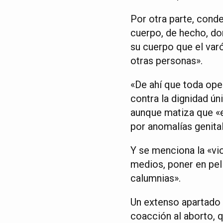
Por otra parte, cond
cuerpo, de hecho, do
su cuerpo que el var
otras personas».
«De ahí que toda oper
contra la dignidad ú
aunque matiza que «e
por anomalías genita
Y se menciona la «vio
medios, poner en peli
calumnias».
Un extenso apartado e
coacción al aborto, q