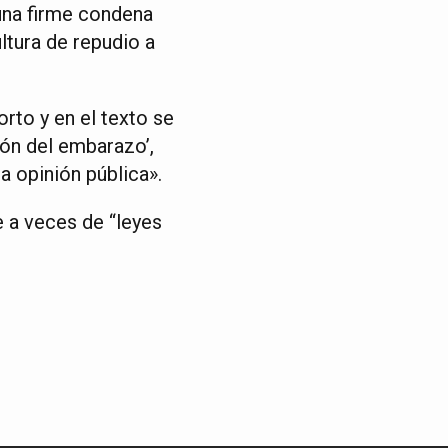
una firme condena
ltura de repudio a
orto y en el texto se
ión del embarazo’,
a opinión pública».
e a veces de “leyes