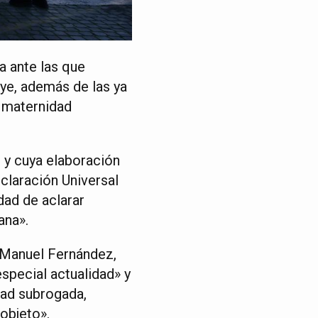
a ante las que
uye, además de las ya
a maternidad
a’ y cuya elaboración
claración Universal
dad de aclarar
ana».
r Manuel Fernández,
special actualidad» y
idad subrogada,
objeto».