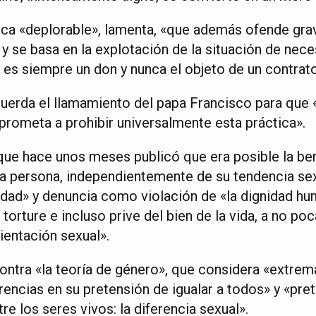
tica «deplorable», lamenta, «que además ofende gra
o y se basa en la explotación de la situación de nece
 es siempre un don y nunca el objeto de un contrato
cuerda el llamamiento del papa Francisco para que
prometa a prohibir universalmente esta práctica».
 que hace unos meses publicó que era posible la ben
oda persona, independientemente de su tendencia sex
idad» y denuncia como violación de «la dignidad h
 torture e incluso prive del bien de la vida, a no po
ientación sexual».
ontra «la teoría de género», que considera «extre
rencias en su pretensión de igualar a todos» y «pre
re los seres vivos: la diferencia sexual».