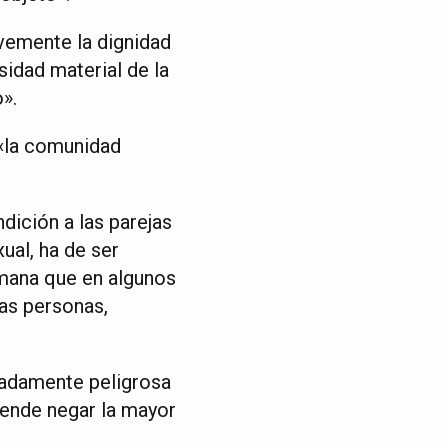
vemente la dignidad
sidad material de la
».
 «la comunidad
dición a las parejas
ual, ha de ser
umana que en algunos
cas personas,
madamente peligrosa
tende negar la mayor