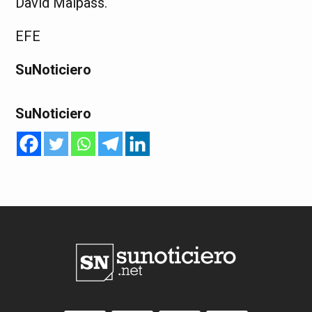
David Malpass.
EFE
SuNoticiero
SuNoticiero