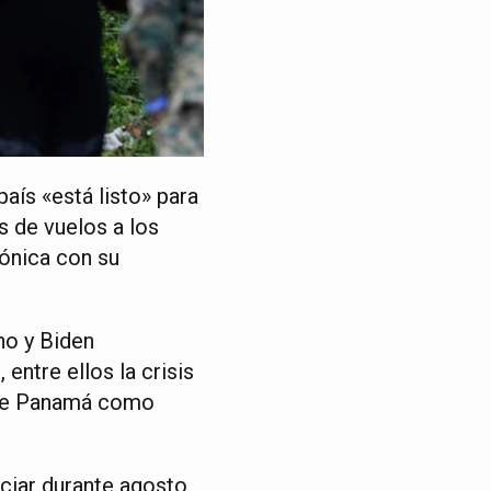
aís «está listo» para
s de vuelos a los
fónica con su
no y Biden
entre ellos la crisis
el de Panamá como
iciar durante agosto