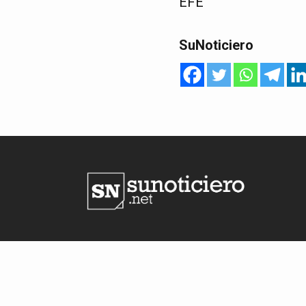
EFE
SuNoticiero