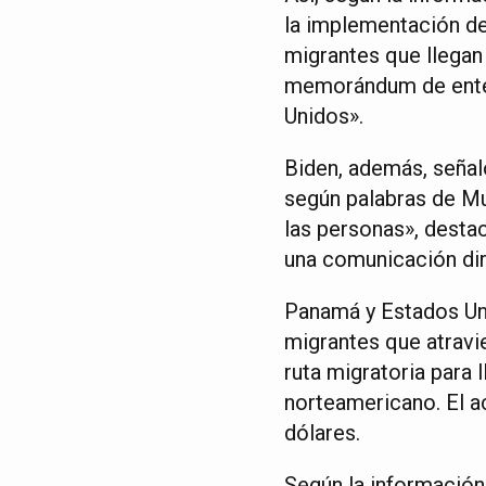
la implementación del
migrantes que llegan 
memorándum de enten
Unidos».
Biden, además, señaló
según palabras de Mu
las personas», desta
una comunicación dir
Panamá y Estados Uni
migrantes que atravi
ruta migratoria para 
norteamericano. El a
dólares.
Según la información