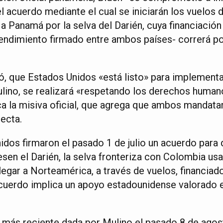
 acuerdo mediante el cual se iniciarán los vuelos d
a Panamá por la selva del Darién, cuya financiación
dimiento firmado entre ambos países- correrá po
, que Estados Unidos «está listo» para implementar
lino, se realizará «respetando los derechos humano
ca la misiva oficial, que agrega que ambos mandata
ecta.
dos firmaron el pasado 1 de julio un acuerdo para 
esen el Darién, la selva fronteriza con Colombia us
llegar a Norteamérica, a través de vuelos, financiado
cuerdo implica un apoyo estadounidense valorado e
 más reciente dada por Mulino el pasado 8 de agost