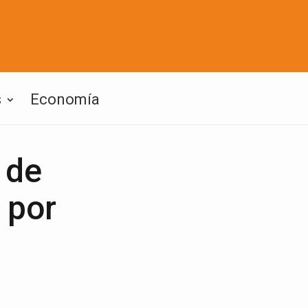
s
Economía
s de
 por