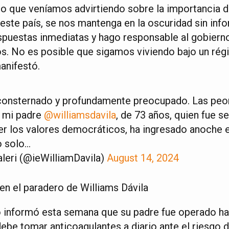
lo que veníamos advirtiendo sobre la importancia d
 este país, se nos mantenga en la oscuridad sin inf
espuestas inmediatas y hago responsable al gobierno
s. No es posible que sigamos viviendo bajo un ré
anifestó.
consternado y profundamente preocupado. Las peor
: mi padre
@williamsdavila
, de 73 años, quien fue 
er los valores democráticos, ha ingresado anoche e
o solo…
aleri (@ieWilliamDavila)
August 14, 2024
n el paradero de Williams Dávila
do informó esta semana que su padre fue operado h
ebe tomar anticoagulantes a diario ante el riesgo 