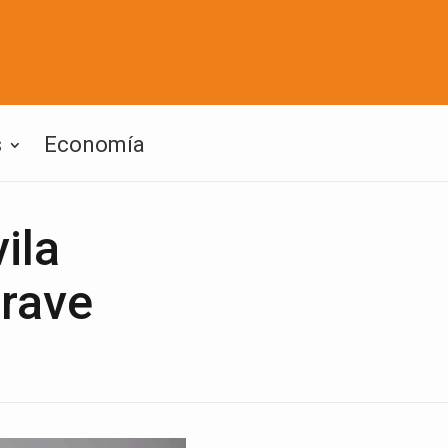
s
Economía
ila
grave