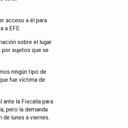
r acceso a él para
ta a EFE.
mación sobre el lugar
s por sujetos que se
os ningún tipo de
que fue víctima de
 ante la Fiscalía para
ila, pero la demanda
n de lunes a viernes.