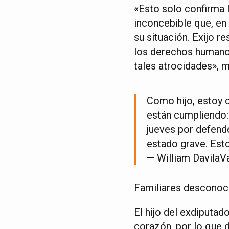
«Esto solo confirma 
inconcebible que, en
su situación. Exijo r
los derechos humano
tales atrocidades», m
Como hijo, estoy 
están cumpliendo
jueves por defend
estado grave. Est
— William DavilaV
Familiares desconoce
El hijo del exdiputa
corazón, por lo que d