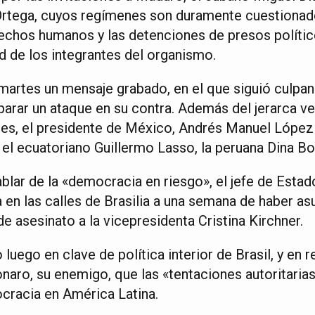
 Ortega, cuyos regímenes son duramente cuestionad
rechos humanos y las detenciones de presos políti
d de los integrantes del organismo.
rtes un mensaje grabado, en el que siguió culpan
parar un ataque en su contra. Además del jerarca v
res, el presidente de México, Andrés Manuel López 
el ecuatoriano Guillermo Lasso, la peruana Dina Bol
blar de la «democracia en riesgo», el jefe de Esta
ra en las calles de Brasilia a una semana de haber as
de asesinato a la vicepresidenta Cristina Kirchner.
o luego en clave de política interior de Brasil, y en r
naro, su enemigo, que las «tentaciones autoritaria
cracia en América Latina.