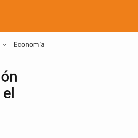
s
Economía
ión
 el