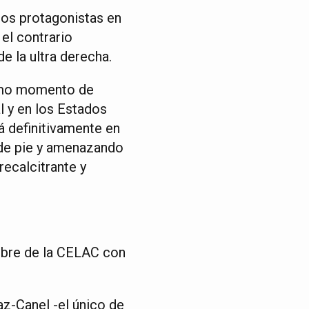
los protagonistas en
 el contrario
e la ultra derecha.
ltimo momento de
l y en los Estados
á definitivamente en
 de pie y amenazando
ecalcitrante y
umbre de la CELAC con
az-Canel -el único de