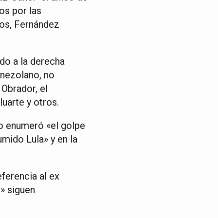
os por las
cos, Fernández
do a la derecha
enezolano, no
Obrador, el
uarte y otros.
do enumeró «el golpe
umido Lula» y en la
eferencia al ex
s» siguen