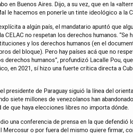
abo en Buenos Aires. Dijo, a su vez, que en la «alter
Mal le hacemos en ponerle un tinte ideológico a la C
explícita a algún país, el mandatario apuntó que alg
la CELAC no respetan los derechos humanos. “Se ha
stituciones y los derechos humanos (en el documen
bros del bloque). Pero hay países acá que no respe
i los derechos humanos”, profundizó Lacalle Pou, qu
o, en 2021, sí hizo una fuerte crítica directa a Cu
el presidente de Paraguay siguió la línea del orien
ando siete millones de venezolanos han abandonado
d de que haya elecciones libres no importa dónde.
dio una conferencia de prensa en la que defendió l
l Mercosur o por fuera del mismo quiere firmar, co