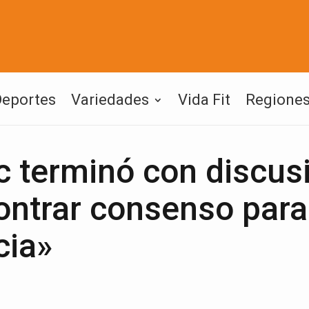
Deportes
Variedades
Vida Fit
Regione
c terminó con discus
ontrar consenso para
cia»