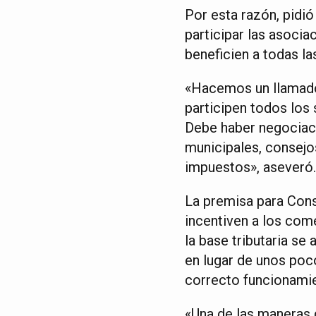
Por esta razón, pidió
participar las asoci
beneficien a todas la
«Hacemos un llamado 
participen todos los 
Debe haber negociaci
municipales, consejos
impuestos», aseveró.
La premisa para Con
incentiven a los come
la base tributaria s
en lugar de unos poc
correcto funcionami
«Una de las maneras