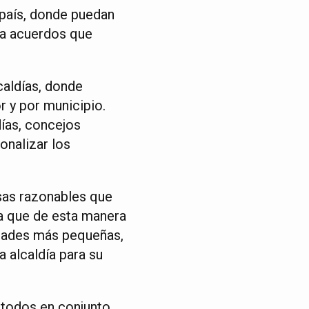
 país, donde puedan
r a acuerdos que
caldías, donde
r y por municipio.
ías, concejos
onalizar los
sas razonables que
ra que de esta manera
idades más pequeñas,
 alcaldía para su
 todos en conjunto