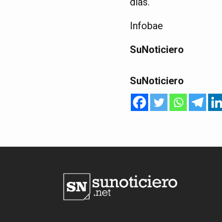
días.
Infobae
SuNoticiero
SuNoticiero