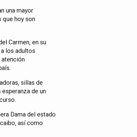
an una mayor
s que hoy son
 del Carmen, en su
 a los adultos
r atención
aís.
doras, sillas de
a esperanza de un
curso.
mera Dama del estado
acaibo, así como