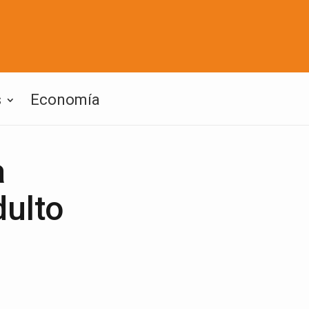
s
Economía
a
dulto