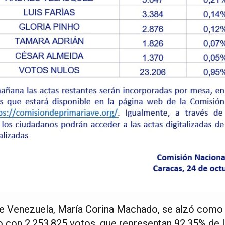
e Venezuela, María Corina Machado, se alzó como l
 con 2.253.825 votos, que representan 92,35% de l