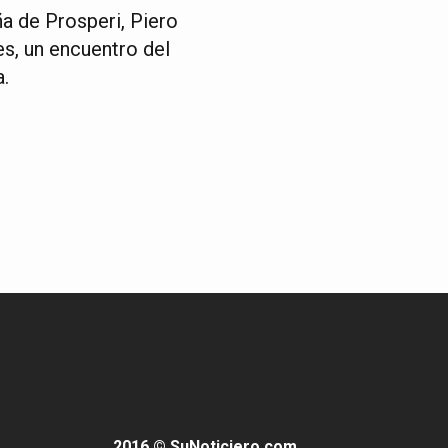
ña de Prosperi, Piero
es, un encuentro del
a.
2016 © SuNoticiero.com