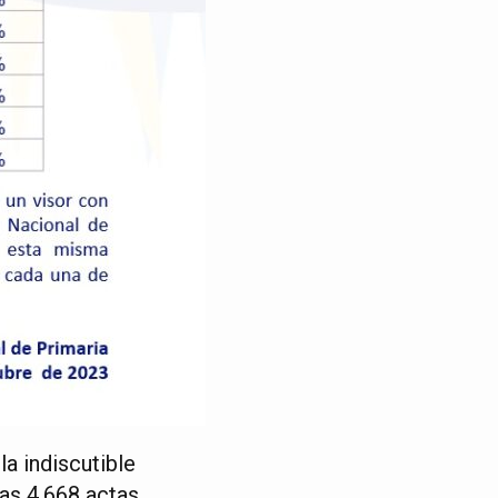
a indiscutible
as 4.668 actas