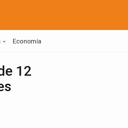
s
Economía
de 12
es