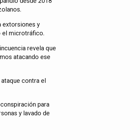
xpandió desde 2018
zolanos.
a extorsiones y
 el microtráfico.
incuencia revela que
vamos atacando ese
 ataque contra el
e conspiración para
rsonas y lavado de