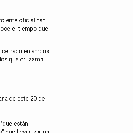
o ente oficial han
noce el tiempo que
o cerrado en ambos
dos que cruzaron
ana de este 20 de
 "que están
" que llevan varios