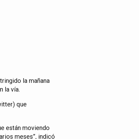
stringido la mañana
 la vía.
itter) que
que están moviendo
varios meses”, indicó