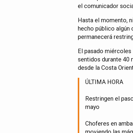
el comunicador socia
Hasta el momento, ni 
hecho público algún 
permanecerá restring
El pasado miércoles
sentidos durante 40 
desde la Costa Orien
ÚLTIMA HORA
Restringen el pas
mayo
Choferes en ambas
moviendo las máqui