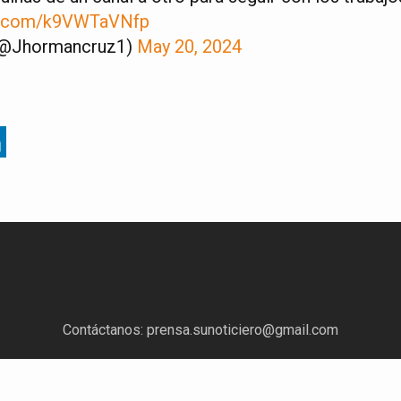
er.com/k9VWTaVNfp
(@Jhormancruz1)
May 20, 2024
Contáctanos:
prensa.sunoticiero@gmail.com
¿Quieres anunciar con nosotros?