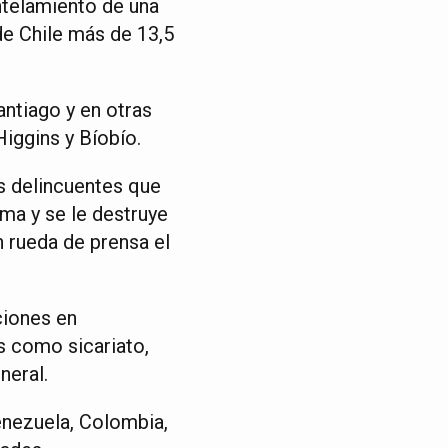
ntelamiento de una
de Chile más de 13,5
antiago y en otras
iggins y Bíobío.
s delincuentes que
rma y se le destruye
n rueda de prensa el
ciones en
s como sicariato,
neral.
enezuela, Colombia,