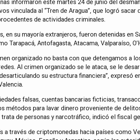
enas informaron este martes 24 de junio del desma
vos vinculada al “Tren de Aragua”, que logró sacar 
procedentes de actividades criminales.
, en su mayoría extranjeros, fueron detenidas en S
omo Tarapacá, Antofagasta, Atacama, Valparaíso, O’H
imen organizado no basta con que detengamos a lo
edes. Al crimen organizado se le ataca, se le desa
 desarticulando su estructura financiera”, expresó e
Valencia.
edades falsas, cuentas bancarias ficticias, transac
s métodos para lavar dinero proveniente de delito
trata de personas y narcotráfico, indicó el fiscal ge
país a través de criptomonedas hacia países como V