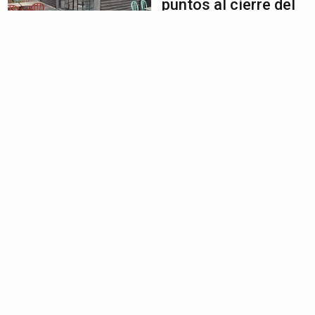
puntos al cierre del
primer trimestre
2024
May 2, 2024
|
Economía
,
Noticias
,
Zulia
Legisladores
zulianos
acompañaron a
trabajadores en la
marcha del primero
de mayo
May 2, 2024
|
Nacionales
,
Noticias
,
Zulia
José Bermúdez: En
el Concejo
Municipal de