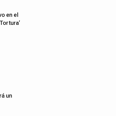
vo en el
Tortura’
rá un