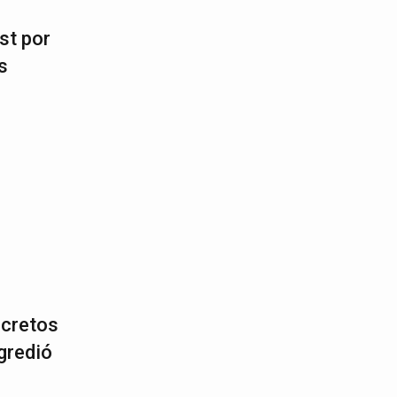
st por
s
ecretos
gredió