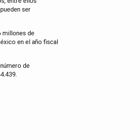
os, entre ellos
 pueden ser
6 millones de
xico en el año fiscal
l número de
4.439.