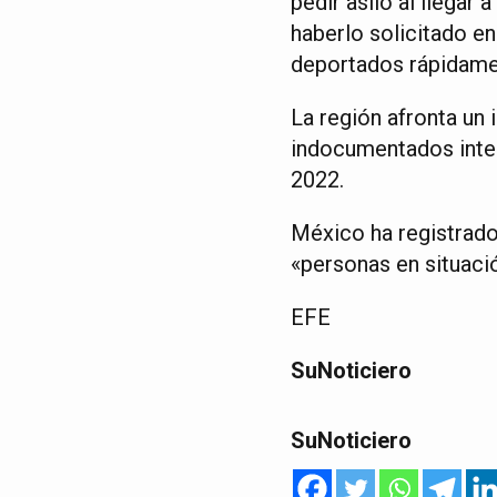
pedir asilo al llegar 
haberlo solicitado e
deportados rápidame
La región afronta un 
indocumentados inter
2022.
México ha registrad
«personas en situaci
EFE
SuNoticiero
SuNoticiero