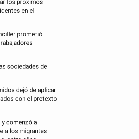
nar los próximos
identes en el
nciller prometió
trabajadores
 las sociedades de
idos dejó de aplicar
tados con el pretexto
ra y comenzó a
e a los migrantes