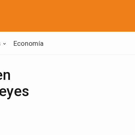
s
Economía
en
leyes