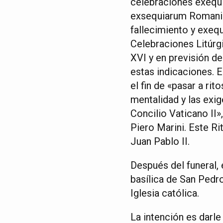
celebraciones exequi
exsequiarum Romani P
fallecimiento y exequ
Celebraciones Litúrg
XVI y en previsión d
estas indicaciones. E
el fin de «pasar a rit
mentalidad y las exig
Concilio Vaticano II
Piero Marini. Este Ri
Juan Pablo II.
Después del funeral, 
basílica de San Pedro
Iglesia católica.
La intención es darl