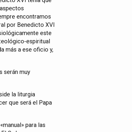
 aspectos
 siempre encontramos
eral por Benedicto XVI
esiológicamente este
teológico-espiritual
a más a ese oficio y,
as serán muy
de la liturgia
cer que será el Papa
 «manual» para las