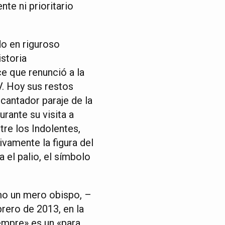
te ni prioritario
o en riguroso
storia
ce que renunció a la
V. Hoy sus restos
cantador paraje de la
rante su visita a
tre los Indolentes,
ivamente la figura del
 el palio, el símbolo
omo un mero obispo, –
rero de 2013, en la
empre» es un «para