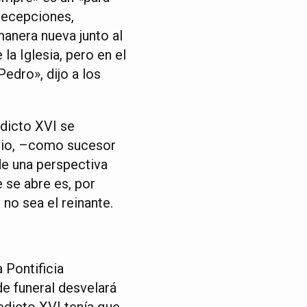
 recepciones,
anera nueva junto al
la Iglesia, pero en el
Pedro», dijo a los
edicto XVI se
icio, –como sucesor
de una perspectiva
 se abre es, por
no sea el reinante.
 Pontificia
de funeral desvelará
edicto XVI tenía que