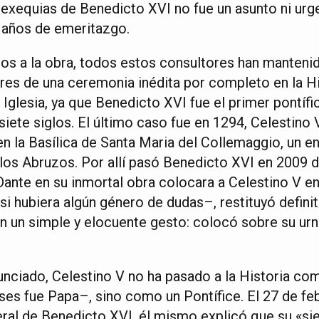
 exequias de Benedicto XVI no fue un asunto ni urgen
 años de emeritazgo.
s a la obra, todos estos consultores han mantenid
es de una ceremonia inédita por completo en la Hi
glesia, ya que Benedicto XVI fue el primer pontífi
iete siglos. El último caso fue en 1294, Celestino 
n la Basílica de Santa Maria del Collemaggio, un en
 los Abruzos. Por allí pasó Benedicto XVI en 2009 du
ante en su inmortal obra colocara a Celestino V en
i hubiera algún género de dudas–, restituyó definit
 un simple y elocuente gesto: colocó sobre su urna
unciado, Celestino V no ha pasado a la Historia c
es fue Papa–, sino como un Pontífice. El 27 de feb
eral de Benedicto XVI, él mismo explicó que su «si