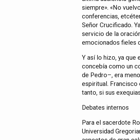
siempre». «No vuelvo 
conferencias, etcéte
Señor Crucificado. Ya
servicio de la oració
emocionados fieles 
Y así lo hizo, ya que
concebía como un co
de Pedro–, era menos
espiritual. Francisco
tanto, si sus exequia
Debates internos
Para el sacerdote Ro
Universidad Gregoria
aspectos de gran cal