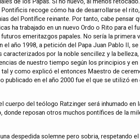
ales de los Papas. Si no nuevo, al menos retocado.
ontificis recoge cómo ha de desarrollarse el rito,
ias del Pontífice reinante. Por tanto, cabe pensar q
icas ha trabajado en un nuevo Ordo o Rito para el f
e futuros emeritazgos papales. No sería la primera
n el año 1998, a petición del Papa Juan Pablo II, s
os caracterizados por la noble sencillez y la belleza,
encias de nuestro tiempo según los principios y en e
», tal y como explicó el entonces Maestro de cere
to publicado en el año 2000 fue el que se utilizó en 
el cuerpo del teólogo Ratzinger será inhumado en la
, donde reposan otros muchos pontífices de la milen
e una despedida solemne pero sobria, respetando e