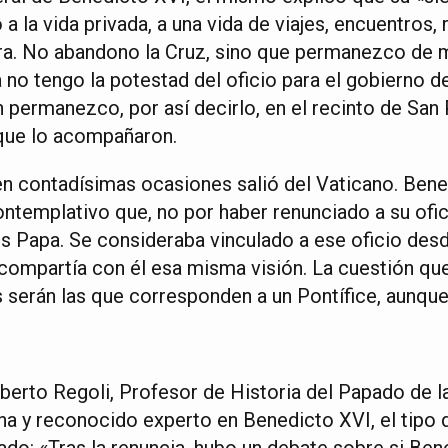
a la vida privada, a una vida de viajes, encuentros,
ra. No abandono la Cruz, sino que permanezco de m
 no tengo la potestad del oficio para el gobierno de 
n permanezco, por así decirlo, en el recinto de San 
que lo acompañaron.
 en contadísimas ocasiones salió del Vaticano. Ben
ntemplativo que, no por haber renunciado a su of
 Papa. Se consideraba vinculado a ese oficio des
 compartía con él esa misma visión. La cuestión que
s serán las que corresponden a un Pontífice, aunque 
berto Regoli, Profesor de Historia del Papado de la
na y reconocido experto en Benedicto XVI, el tipo 
ado: «Tras la renuncia, hubo un debate sobre si Ben