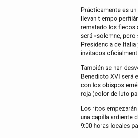
Prácticamente es un 
llevan tiempo perfil
rematado los flecos s
será «solemne, pero s
Presidencia de Itali
invitados oficialment
También se han desve
Benedicto XVI será en
con los obispos eméri
roja (color de luto p
Los ritos empezarán 
una capilla ardiente d
9:00 horas locales p