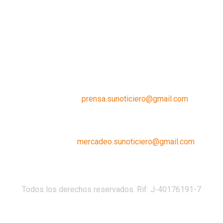
Contáctanos:
prensa.sunoticiero@gmail.com
¿Quieres anunciar con nosotros?
Escríbenos a:
mercadeo.sunoticiero@gmail.com
2016 © SuNoticiero.com
Todos los derechos reservados. Rif: J-40176191-7