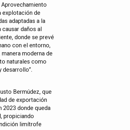
 y Aprovechamiento
a explotación de
das adaptadas a la
 causar daños al
iente, donde se prevé
ano con el entorno,
una manera moderna de
nto naturales como
 desarrollo”.
 Justo Bermúdez, que
idad de exportación
 un 2023 donde queda
l, propiciando
ndición limítrofe