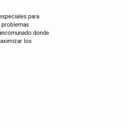
especiales para
s problemas
o mancomunado donde
maximizar los