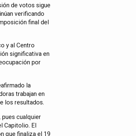
sión de votos sigue
inúan verificando
mposición final del
o y al Centro
ón significativa en
reocupación por
eafirmado la
doras trabajan en
de los resultados.
, pues cualquier
 Capitolio. El
n que finaliza el 19