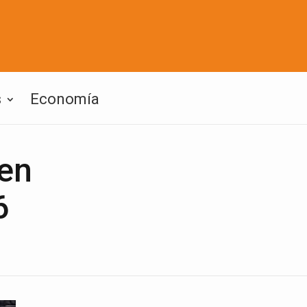
s
Economía
 en
6