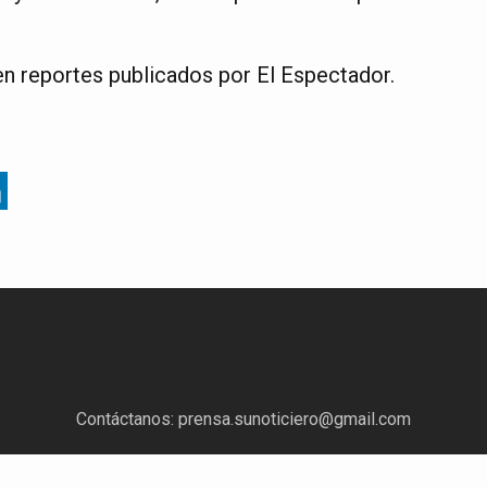
n reportes publicados por El Espectador.
Contáctanos:
prensa.sunoticiero@gmail.com
¿Quieres anunciar con nosotros?