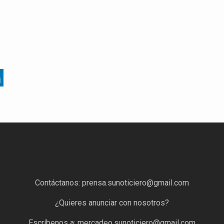
Contáctanos:
prensa.sunoticiero@gmail.com
¿Quieres anunciar con nosotros?
Escríbenos a:
mercadeo.sunoticiero@gmail.com