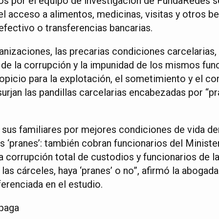
os por el equipo de investigación de FundaRedes 
l acceso a alimentos, medicinas, visitas y otros be
fectivo o transferencias bancarias.
anizaciones, las precarias condiciones carcelarias,
 de la corrupción y la impunidad de los mismos func
picio para la explotación, el sometimiento y el con
urjan las pandillas carcelarias encabezadas por “pr
 sus familiares por mejores condiciones de vida den
s ‘pranes’: también cobran funcionarios del Ministe
a corrupción total de custodios y funcionarios de l
las cárceles, haya ‘pranes’ o no”, afirmó la abogada
ferenciada en el estudio.
opaga