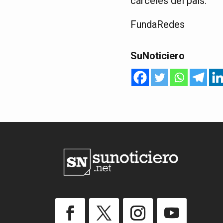
cárceles del país.
FundaRedes
SuNoticiero