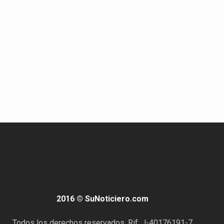
2016 © SuNoticiero.com
Todos los derechos reservados. Rif: J-40176191-7