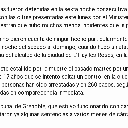
s fueron detenidas en la sexta noche consecutiva 
on las cifras presentadas este lunes por el Minister
uestran que hubo muchos menos incidentes que la 
n no dieron cuenta de ningún hecho particularment
a noche del sábado al domingo, cuando hubo un ata
sa del alcalde de la ciudad de L’Haÿ les Roses, en la
e estallido por la muerte el pasado martes por un
e 17 años que se intentó saltar un control en la ciu
0 personas han sido arrestadas y en 260 casos, seg
gadas en comparecencia inmediata.
ribunal de Grenoble, que estuvo funcionando con ca
taron ya algunas sentencias a varios meses de cárc