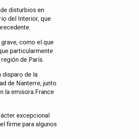
de disturbios en
io del Interior, que
precedente.
e grave, como el que
que particularmente
 región de París.
 disparo de la
dad de Nanterre, junto
ún la emisora France
rácter excepcional
el firme para algunos