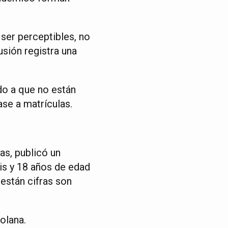
ser perceptibles, no
usión registra una
do a que no están
ase a matrículas.
s, publicó un
is y 18 años de edad
 están cifras son
olana.