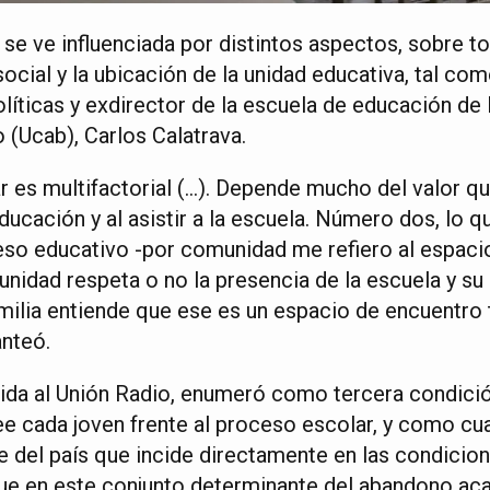
 se ve influenciada por distintos aspectos, sobre 
 social y la ubicación de la unidad educativa, tal co
líticas y exdirector de la escuela de educación de 
 (Ucab), Carlos Calatrava.
 es multifactorial (…). Depende mucho del valor que
educación y al asistir a la escuela. Número dos, lo 
o educativo -por comunidad me refiero al espacio
unidad respeta o no la presencia de la escuela y su
milia entiende que ese es un espacio de encuentr
anteó.
ida al Unión Radio, enumeró como tercera condició
e cada joven frente al proceso escolar, y como cuar
del país que incide directamente en las condicio
que en este conjunto determinante del abandono a