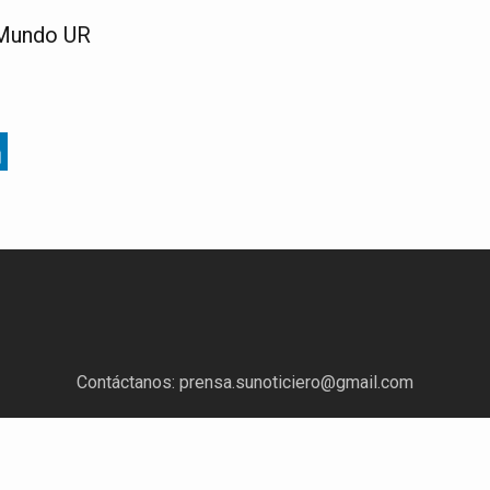
 Mundo UR
Contáctanos:
prensa.sunoticiero@gmail.com
¿Quieres anunciar con nosotros?
Escríbenos a:
mercadeo.sunoticiero@gmail.com