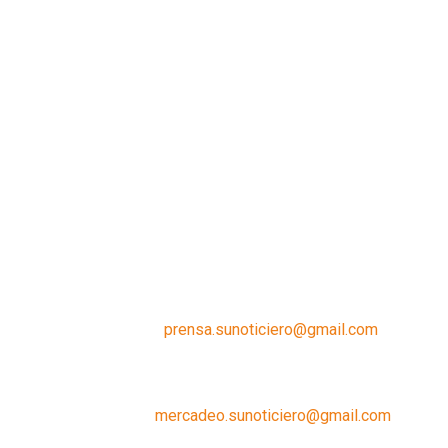
Contáctanos:
prensa.sunoticiero@gmail.com
¿Quieres anunciar con nosotros?
Escríbenos a:
mercadeo.sunoticiero@gmail.com