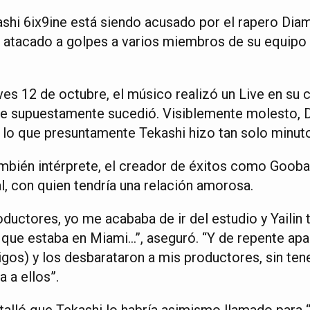
kashi 6ix9ine está siendo acusado por el rapero Di
atacado a golpes a varios miembros de su equipo de
ves 12 de octubre, el músico realizó un Live en su 
que supuestamente sucedió. Visiblemente molesto,
 lo que presuntamente Tekashi hizo tan solo minuto
mbién intérprete, el creador de éxitos como Goob
l, con quien tendría una relación amorosa.
ductores, yo me acababa de ir del estudio y Yailin
 que estaba en Miami…”, aseguró. “Y de repente apa
igos) y los desbarataron a mis productores, sin tener
a a ellos”.
alló que Tekashi lo habría asimismo llamado para 