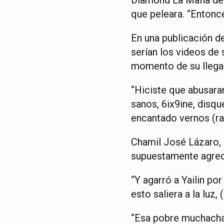
que peleara. “Entonc
En una publicación d
serían los videos de 
momento de su llegad
“Hiciste que abusara
sanos, 6ix9ine, disq
encantado vernos (rat
Chamil José Lázaro,
supuestamente agredi
“Y agarró a Yailin po
esto saliera a la luz
“Esa pobre muchacha 