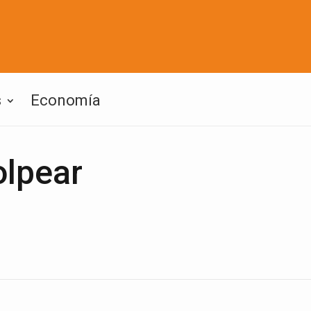
s
Economía
olpear