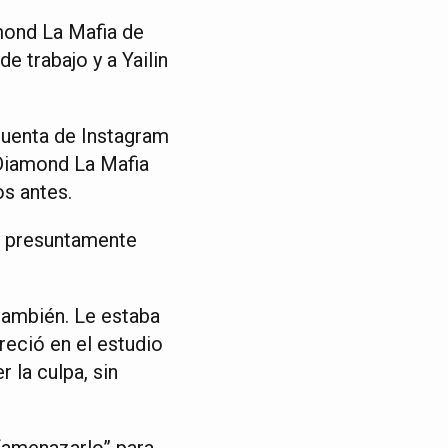
amond La Mafia de
 trabajo y a Yailin
cuenta de Instagram
 Diamond La Mafia
s antes.
a presuntamente
 también. Le estaba
reció en el estudio
 la culpa, sin
“amenazarlo” para