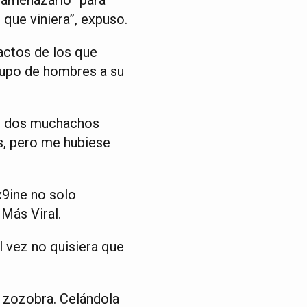
que viniera”, expuso.
actos de los que
grupo de hombres a su
a) dos muchachos
s, pero me hubiese
9ine no solo
Más Viral.
al vez no quisiera que
s zozobra. Celándola