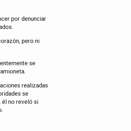
ncer por denunciar
ados.
corazón, pero ni
arentemente se
 camioneta.
saciones realizadas
toridades se
él no reveló si
o.