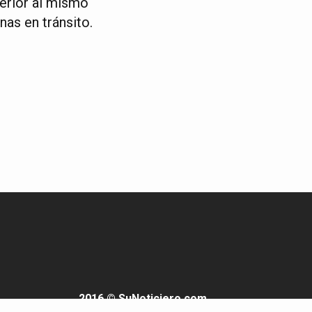
perior al mismo
as en tránsito.
2016 © SuNoticiero.com