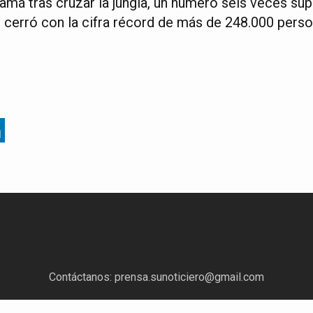
amá tras cruzar la jungla, un número seis veces su
 cerró con la cifra récord de más de 248.000 person
Contáctanos:
prensa.sunoticiero@gmail.com
¿Quieres anunciar con nosotros?