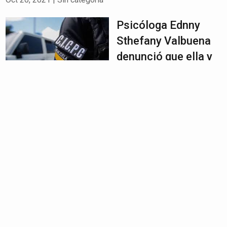
Psicóloga Ednny
Sthefany Valbuena
denunció que ella y
su familia están
siendo perseguidos
y acosados por las autoridades
venezolanas
Sep 28, 2021
|
Sin categoría
Ivanna Paola De
Turris denunció
acoso y abuso
físico a manos de la
GNB en Maracaibo