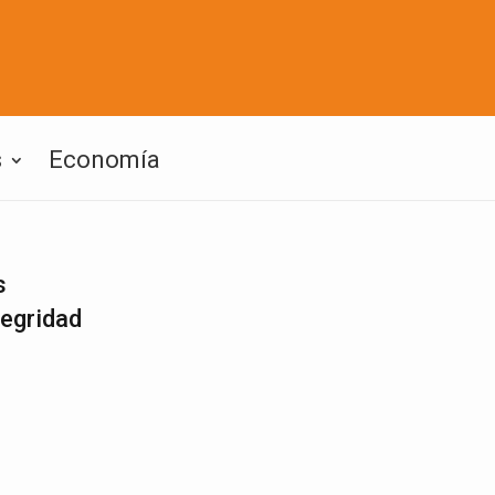
s
Economía
s
tegridad
1