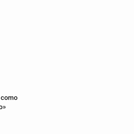
1
s como
o»
2