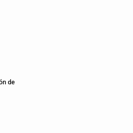
3
ón de