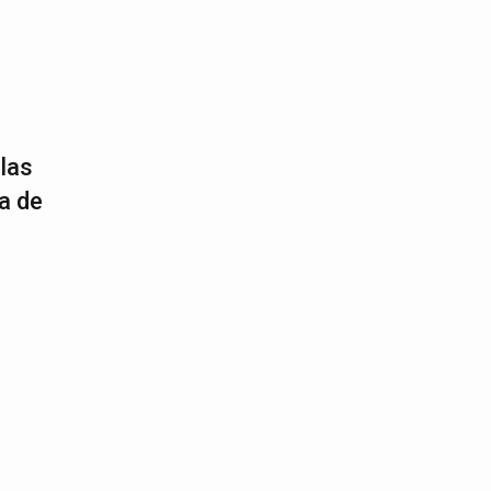
las
a de