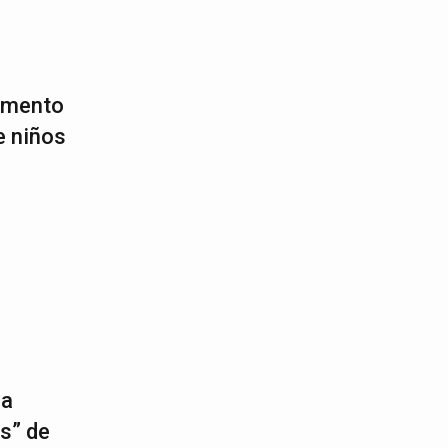
aumento
e niños
2
 a
s” de