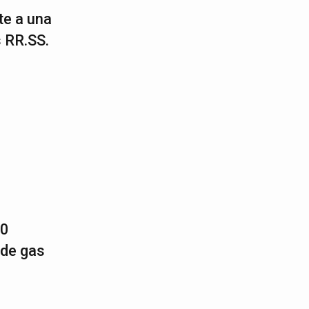
te a una
s RR.SS.
20
 de gas