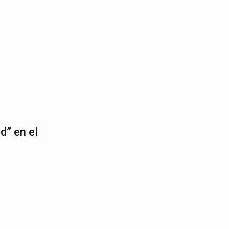
d” en el
3