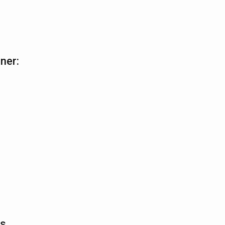
ner:
us