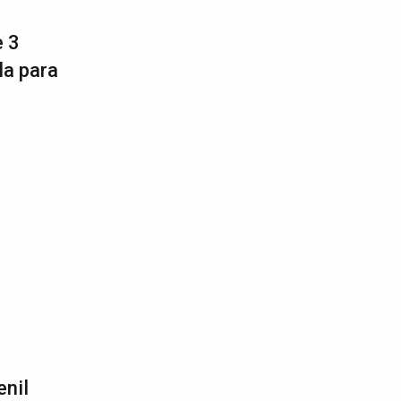
e 3
la para
enil