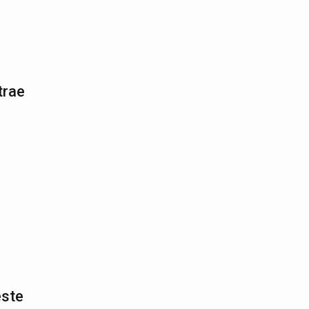
trae
este