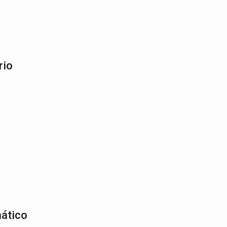
rio
mático