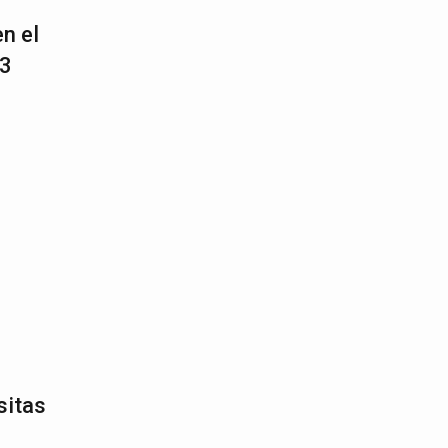
n el
23
sitas