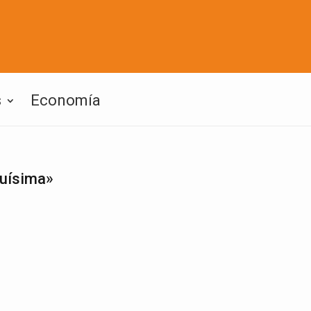
s
Economía
guísima»