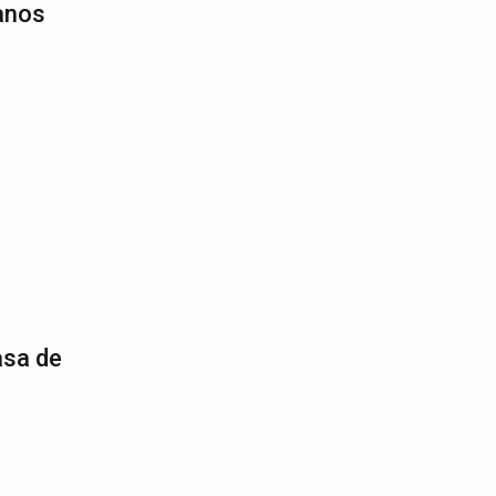
anos
asa de