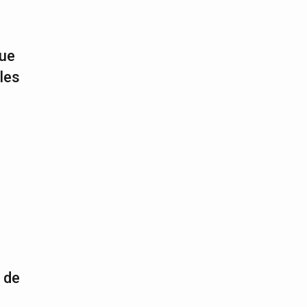
que
les
 de