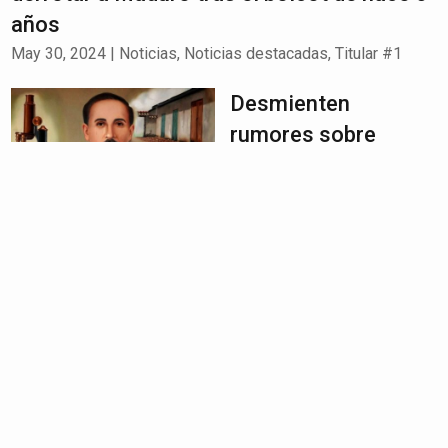
años
May 30, 2024
|
Noticias
,
Noticias destacadas
,
Titular #1
Desmienten
rumores sobre
canonización de
José Gregorio
Hernández
May 30, 2024
|
Nacionales
,
Noticias
Familiares de
personas
desaparecidas
exigen una
investigación a la