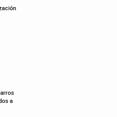
ización
carros
dos a