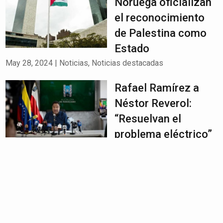
Noruega oficializan
el reconocimiento
de Palestina como
Estado
May 28, 2024
|
Noticias
,
Noticias destacadas
Rafael Ramírez a
Néstor Reverol:
“Resuelvan el
problema eléctrico”
May 28, 2024
|
Noticias
,
Noticias destacadas
,
Titular #3
Guerra con Guyana:
¿Se atreverá Maduro
a suspender las