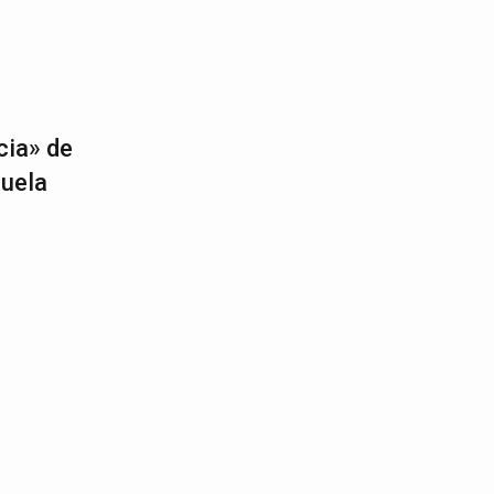
cia» de
zuela