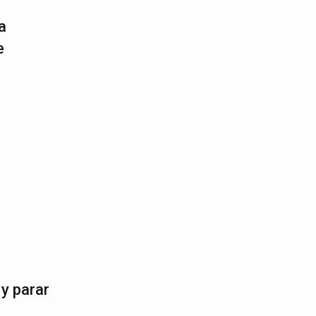
a
e
 y parar