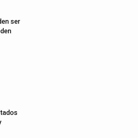
den ser
lden
ltados
y