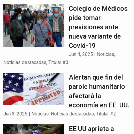
Colegio de Médicos
pide tomar
previsiones ante
nueva variante de
Covid-19
Jun 4, 2025
|
Noticias
,
Noticias destacadas
,
Titular #3
Alertan que fin del
parole humanitario
afectará la
economía en EE. UU.
Jun 3, 2025
|
Noticias
,
Noticias destacadas
,
Titular #2
EE UU aprieta a