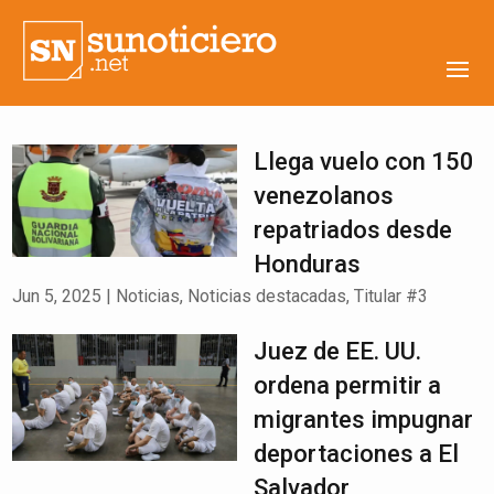
Llega vuelo con 150
venezolanos
repatriados desde
Honduras
Jun 5, 2025
|
Noticias
,
Noticias destacadas
,
Titular #3
Juez de EE. UU.
ordena permitir a
migrantes impugnar
deportaciones a El
Salvador