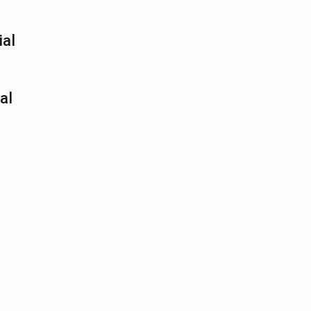
ial
al