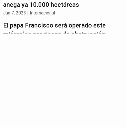
anega ya 10.000 hectáreas
Jun 7, 2023
|
Internacional
El papa Francisco será operado este
miércoles por riesgo de obstrucción
intestinal
Jun 7, 2023
|
Internacional
El Ártico podría perder todo su hielo para
2030, advirtió estudio
Jun 6, 2023
|
Internacional
¡CONSTERNADOS! Unas 500 personas
intentaron linchar a profesor por
presuntamente abusar de un alumna en
Colombia