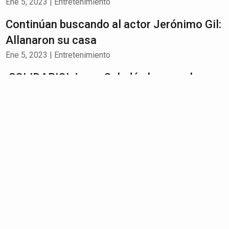
Ene 5, 2023
|
Entretenimiento
Continúan buscando al actor Jerónimo Gil:
Allanaron su casa
Ene 5, 2023
|
Entretenimiento
¡SOLIDARIO! Jorge Celedón busca a la
chica que Bad Bunny le lanzó el celular al
agua para regalarle uno nuevo
Ene 5, 2023
|
Entretenimiento
Gloria Trevi enfrenta nueva denuncia de
abuso infantil
Ene 5, 2023
|
Entretenimiento
¡MINA DE ORO! J.K. Rowling ganó $21
millones el año pasado